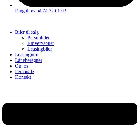
Ring til os på 74 72 01 02
Biler til salg
Personbiler
Erhvervsbiler
Leasingbiler
Leasinginfo
Låneberegner
Om os
Personale
Kontakt