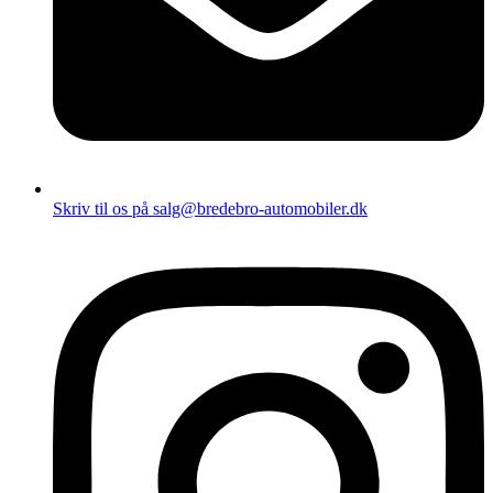
Skriv til os på salg@bredebro-automobiler.dk