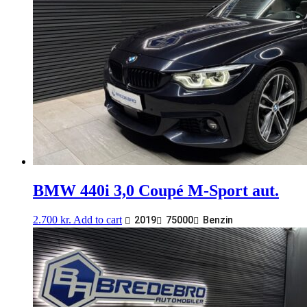
BMW 440i 3,0 Coupé M-Sport aut.
2.700
kr.
Add to cart
2019
75000
Benzin