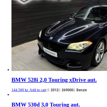
BMW 528i 2,0 Touring xDrive aut.
144.500
kr.
Add to cart
2012
269000
Benzin
BMW 530d 3,0 Touring aut.