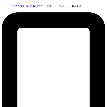
4.995
kr.
Add to cart
2016
75000
Benzin