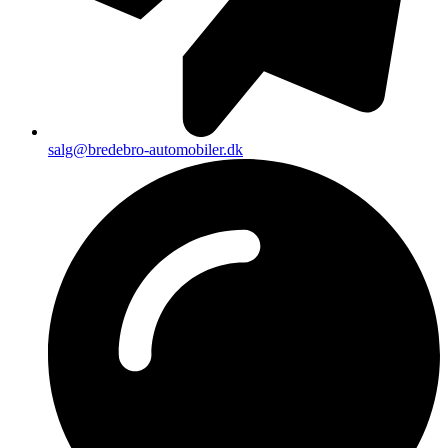
salg@bredebro-automobiler.dk