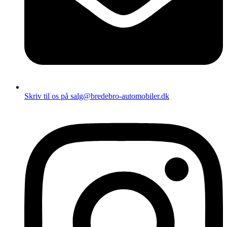
Skriv til os på salg@bredebro-automobiler.dk