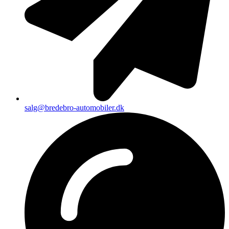
salg@bredebro-automobiler.dk