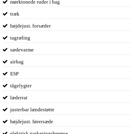
mørktonede ruder i bag
træk
højdejust. forsæder
tagræling
sædevarme
airbag
ESP
tågelygter
læderrat
justerbar lændestøtte
højdejust. førersæde
elektrisk parkeringsbremse