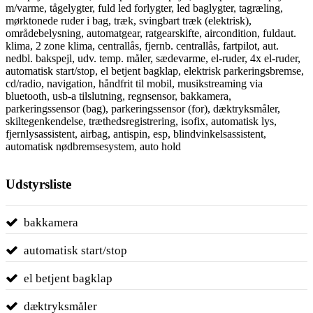
m/varme, tågelygter, fuld led forlygter, led baglygter, tagræling,
mørktonede ruder i bag, træk, svingbart træk (elektrisk),
områdebelysning, automatgear, ratgearskifte, aircondition, fuldaut.
klima, 2 zone klima, centrallås, fjernb. centrallås, fartpilot, aut.
nedbl. bakspejl, udv. temp. måler, sædevarme, el-ruder, 4x el-ruder,
automatisk start/stop, el betjent bagklap, elektrisk parkeringsbremse,
cd/radio, navigation, håndfrit til mobil, musikstreaming via
bluetooth, usb-a tilslutning, regnsensor, bakkamera,
parkeringssensor (bag), parkeringssensor (for), dæktryksmåler,
skiltegenkendelse, træthedsregistrering, isofix, automatisk lys,
fjernlysassistent, airbag, antispin, esp, blindvinkelsassistent,
automatisk nødbremsesystem, auto hold
Udstyrsliste
bakkamera
automatisk start/stop
el betjent bagklap
dæktryksmåler