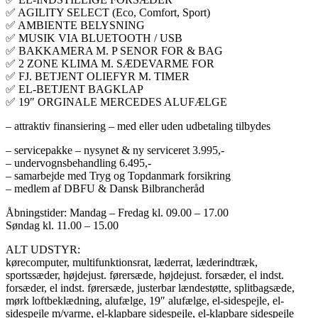
✅ AGILITY SELECT (Eco, Comfort, Sport)
✅ AMBIENTE BELYSNING
✅ MUSIK VIA BLUETOOTH / USB
✅ BAKKAMERA M. P SENOR FOR & BAG
✅ 2 ZONE KLIMA M. SÆDEVARME FOR
✅ FJ. BETJENT OLIEFYR M. TIMER
✅ EL-BETJENT BAGKLAP
✅ 19″ ORGINALE MERCEDES ALUFÆLGE
– attraktiv finansiering – med eller uden udbetaling tilbydes
– servicepakke – nysynet & ny serviceret 3.995,-
– undervognsbehandling 6.495,-
– samarbejde med Tryg og Topdanmark forsikring
– medlem af DBFU & Dansk Bilbrancheråd
Åbningstider: Mandag – Fredag kl. 09.00 – 17.00
Søndag kl. 11.00 – 15.00
ALT UDSTYR:
kørecomputer, multifunktionsrat, læderrat, læderindtræk,
sportssæder, højdejust. førersæde, højdejust. forsæder, el indst.
forsæder, el indst. førersæde, justerbar lændestøtte, splitbagsæde,
mørk loftbeklædning, alufælge, 19″ alufælge, el-sidespejle, el-
sidespejle m/varme, el-klapbare sidespejle, el-klapbare sidespejle