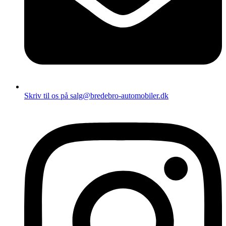
Skriv til os på salg@bredebro-automobiler.dk