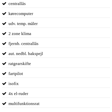
centrallås
kørecomputer
udv. temp. måler
2 zone klima
fjernb. centrallås
aut. nedbl. bakspejl
ratgearskifte
fartpilot
isofix
4x el-ruder
multifunktionsrat