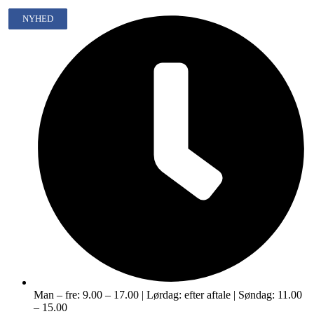
NYHED
NYHED
NYHED
NYHED
Man – fre: 9.00 – 17.00 | Lørdag: efter aftale | Søndag: 11.00
– 15.00