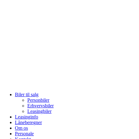
Biler til salg
Personbiler
Erhvervsbiler
Leasingbiler
Leasinginfo
Låneberegner
Om os
Personale