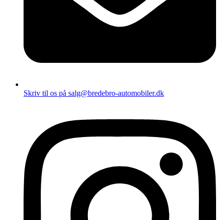
Skriv til os på salg@bredebro-automobiler.dk